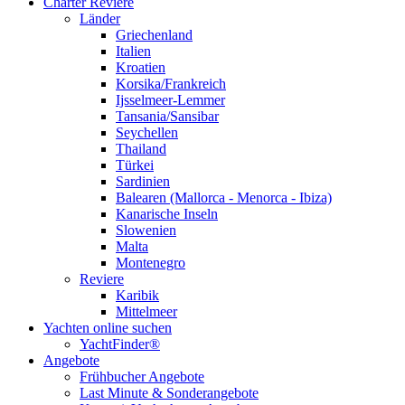
Charter Reviere
Länder
Griechenland
Italien
Kroatien
Korsika/Frankreich
Ijsselmeer-Lemmer
Tansania/Sansibar
Seychellen
Thailand
Türkei
Sardinien
Balearen (Mallorca - Menorca - Ibiza)
Kanarische Inseln
Slowenien
Malta
Montenegro
Reviere
Karibik
Mittelmeer
Yachten online suchen
YachtFinder®
Angebote
Frühbucher Angebote
Last Minute & Sonderangebote