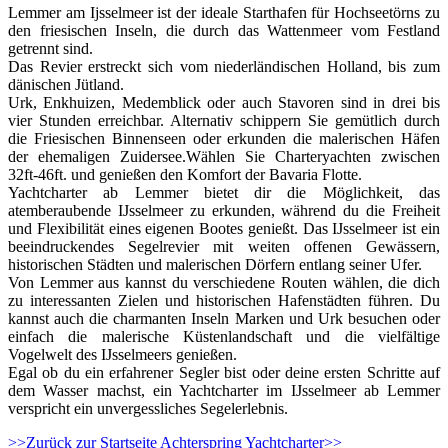
Lemmer am Ijsselmeer ist der ideale Starthafen für Hochseetörns zu
den friesischen Inseln, die durch das Wattenmeer vom Festland
getrennt sind.
Das Revier erstreckt sich vom niederländischen Holland, bis zum
dänischen Jütland.
Urk, Enkhuizen, Medemblick oder auch Stavoren sind in drei bis
vier Stunden erreichbar. Alternativ schippern Sie gemütlich durch
die Friesischen Binnenseen oder erkunden die malerischen Häfen
der ehemaligen Zuidersee.Wählen Sie Charteryachten zwischen
32ft-46ft. und genießen den Komfort der Bavaria Flotte.
Yachtcharter ab Lemmer bietet dir die Möglichkeit, das
atemberaubende IJsselmeer zu erkunden, während du die Freiheit
und Flexibilität eines eigenen Bootes genießt. Das IJsselmeer ist ein
beeindruckendes Segelrevier mit weiten offenen Gewässern,
historischen Städten und malerischen Dörfern entlang seiner Ufer.
Von Lemmer aus kannst du verschiedene Routen wählen, die dich
zu interessanten Zielen und historischen Hafenstädten führen. Du
kannst auch die charmanten Inseln Marken und Urk besuchen oder
einfach die malerische Küstenlandschaft und die vielfältige
Vogelwelt des IJsselmeers genießen.
Egal ob du ein erfahrener Segler bist oder deine ersten Schritte auf
dem Wasser machst, ein Yachtcharter im IJsselmeer ab Lemmer
verspricht ein unvergessliches Segelerlebnis.
>>Zurück zur Startseite Achterspring Yachtcharter>>