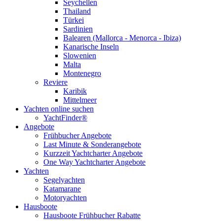
Seychellen
Thailand
Türkei
Sardinien
Balearen (Mallorca - Menorca - Ibiza)
Kanarische Inseln
Slowenien
Malta
Montenegro
Reviere
Karibik
Mittelmeer
Yachten online suchen
YachtFinder®
Angebote
Frühbucher Angebote
Last Minute & Sonderangebote
Kurzzeit Yachtcharter Angebote
One Way Yachtcharter Angebote
Yachten
Segelyachten
Katamarane
Motoryachten
Hausboote
Hausboote Frühbucher Rabatte