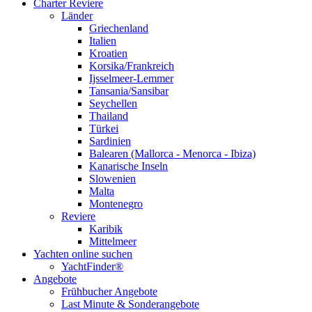
Charter Reviere
Länder
Griechenland
Italien
Kroatien
Korsika/Frankreich
Ijsselmeer-Lemmer
Tansania/Sansibar
Seychellen
Thailand
Türkei
Sardinien
Balearen (Mallorca - Menorca - Ibiza)
Kanarische Inseln
Slowenien
Malta
Montenegro
Reviere
Karibik
Mittelmeer
Yachten online suchen
YachtFinder®
Angebote
Frühbucher Angebote
Last Minute & Sonderangebote