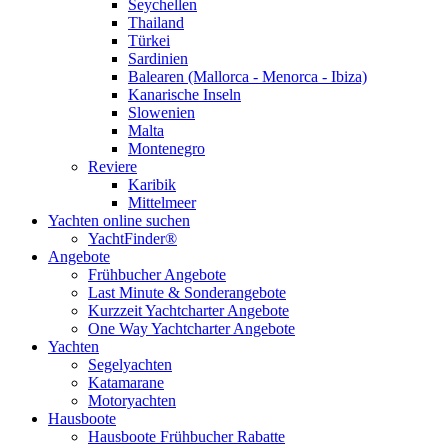
Seychellen
Thailand
Türkei
Sardinien
Balearen (Mallorca - Menorca - Ibiza)
Kanarische Inseln
Slowenien
Malta
Montenegro
Reviere
Karibik
Mittelmeer
Yachten online suchen
YachtFinder®
Angebote
Frühbucher Angebote
Last Minute & Sonderangebote
Kurzzeit Yachtcharter Angebote
One Way Yachtcharter Angebote
Yachten
Segelyachten
Katamarane
Motoryachten
Hausboote
Hausboote Frühbucher Rabatte