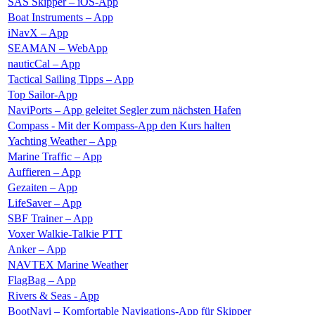
SAS Skipper – iOS-App
Boat Instruments – App
iNavX – App
SEAMAN – WebApp
nauticCal – App
Tactical Sailing Tipps – App
Top Sailor-App
NaviPorts – App geleitet Segler zum nächsten Hafen
Compass - Mit der Kompass-App den Kurs halten
Yachting Weather – App
Marine Traffic – App
Auffieren – App
Gezaiten – App
LifeSaver – App
SBF Trainer – App
Voxer Walkie-Talkie PTT
Anker – App
NAVTEX Marine Weather
FlagBag – App
Rivers & Seas - App
BootNavi – Komfortable Navigations-App für Skipper