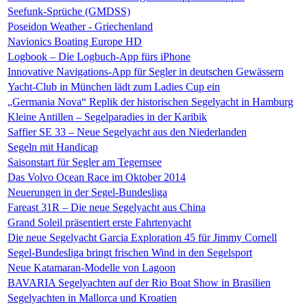
Seefunk-Sprüche (GMDSS)
Poseidon Weather - Griechenland
Navionics Boating Europe HD
Logbook – Die Logbuch-App fürs iPhone
Innovative Navigations-App für Segler in deutschen Gewässern
Yacht-Club in München lädt zum Ladies Cup ein
„Germania Nova“ Replik der historischen Segelyacht in Hamburg
Kleine Antillen – Segelparadies in der Karibik
Saffier SE 33 – Neue Segelyacht aus den Niederlanden
Segeln mit Handicap
Saisonstart für Segler am Tegernsee
Das Volvo Ocean Race im Oktober 2014
Neuerungen in der Segel-Bundesliga
Fareast 31R – Die neue Segelyacht aus China
Grand Soleil präsentiert erste Fahrtenyacht
Die neue Segelyacht Garcia Exploration 45 für Jimmy Cornell
Segel-Bundesliga bringt frischen Wind in den Segelsport
Neue Katamaran-Modelle von Lagoon
BAVARIA Segelyachten auf der Rio Boat Show in Brasilien
Segelyachten in Mallorca und Kroatien