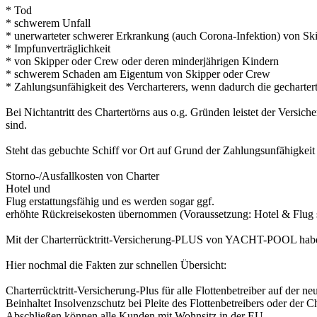
* Tod
* schwerem Unfall
* unerwarteter schwerer Erkrankung (auch Corona-Infektion) von Sk
* Impfunverträglichkeit
* von Skipper oder Crew oder deren minderjährigen Kindern
* schwerem Schaden am Eigentum von Skipper oder Crew
* Zahlungsunfähigkeit des Vercharterers, wenn dadurch die gecharterte
Bei Nichtantritt des Chartertörns aus o.g. Gründen leistet der Versi
sind.
Steht das gebuchte Schiff vor Ort auf Grund der Zahlungsunfähigkeit 
Storno-/Ausfallkosten von Charter
Hotel und
Flug erstattungsfähig und es werden sogar ggf.
erhöhte Rückreisekosten übernommen (Voraussetzung: Hotel & Flug s
Mit der Charterrücktritt-Versicherung-PLUS von YACHT-POOL haben
Hier nochmal die Fakten zur schnellen Übersicht:
Charterrücktritt-Versicherung-Plus für alle Flottenbetreiber auf der ne
Beinhaltet Insolvenzschutz bei Pleite des Flottenbetreibers oder d
Abschließen können alle Kunden mit Wohnsitz in der EU