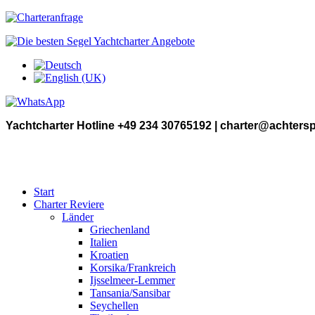
Yachtcharter Hotline +49 234 30765192 | charter@achters
Start
Charter Reviere
Länder
Griechenland
Italien
Kroatien
Korsika/Frankreich
Ijsselmeer-Lemmer
Tansania/Sansibar
Seychellen