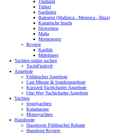
Thailand
Türkei
Sardinien
Balearen (Mallorca - Menorca - Ibiza)
Kanarische Inseln
Slowenien
Malta
Montenegro
Reviere
Karibik
Mittelmeer
Yachten online suchen
YachtFinder®
Angebote
Frühbucher Angebote
Last Minute & Sonderangebote
Kurzzeit Yachtcharter Angebote
One Way Yachtcharter Angebote
Yachten
Segelyachten
Katamarane
Motoryachten
Hausboote
Hausboote Frühbucher Rabatte
Hausboot Reviere