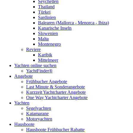
Seychellen
Thailand
Türkei
Sardinien
Balearen (Mallorca - Menorca - Ibiza)
Kanarische Inseln
Slowenien
Malta
Montenegro
Reviere
Karibik
Mittelmeer
Yachten online suchen
YachtFinder®
Angebote
Frühbucher Angebote
Last Minute & Sonderangebote
Kurzzeit Yachtcharter Angebote
One Way Yachtcharter Angebote
Yachten
Segelyachten
Katamarane
Motoryachten
Hausboote
Hausboote Frühbucher Rabatte