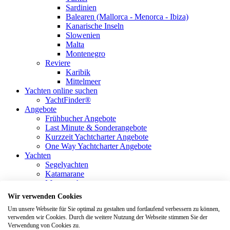
Sardinien
Balearen (Mallorca - Menorca - Ibiza)
Kanarische Inseln
Slowenien
Malta
Montenegro
Reviere
Karibik
Mittelmeer
Yachten online suchen
YachtFinder®
Angebote
Frühbucher Angebote
Last Minute & Sonderangebote
Kurzzeit Yachtcharter Angebote
One Way Yachtcharter Angebote
Yachten
Segelyachten
Katamarane
Motoryachten
Hausboote
Wir verwenden Cookies
Hausboote Frühbucher Rabatte
Um unsere Webseite für Sie optimal zu gestalten und fortlaufend verbessern zu können,
Hausboot Reviere
verwenden wir Cookies. Durch die weitere Nutzung der Webseite stimmen Sie der
Service
Verwendung von Cookies zu.
Unsere Kundenbewertungen