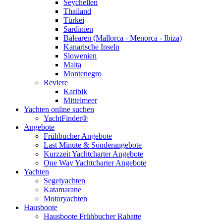
Seychellen
Thailand
Türkei
Sardinien
Balearen (Mallorca - Menorca - Ibiza)
Kanarische Inseln
Slowenien
Malta
Montenegro
Reviere
Karibik
Mittelmeer
Yachten online suchen
YachtFinder®
Angebote
Frühbucher Angebote
Last Minute & Sonderangebote
Kurzzeit Yachtcharter Angebote
One Way Yachtcharter Angebote
Yachten
Segelyachten
Katamarane
Motoryachten
Hausboote
Hausboote Frühbucher Rabatte