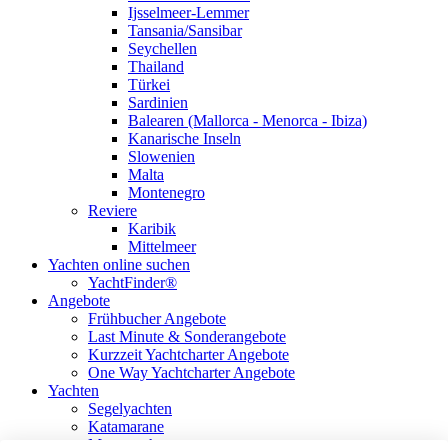
Ijsselmeer-Lemmer
Tansania/Sansibar
Seychellen
Thailand
Türkei
Sardinien
Balearen (Mallorca - Menorca - Ibiza)
Kanarische Inseln
Slowenien
Malta
Montenegro
Reviere
Karibik
Mittelmeer
Yachten online suchen
YachtFinder®
Angebote
Frühbucher Angebote
Last Minute & Sonderangebote
Kurzzeit Yachtcharter Angebote
One Way Yachtcharter Angebote
Yachten
Segelyachten
Katamarane
Motoryachten