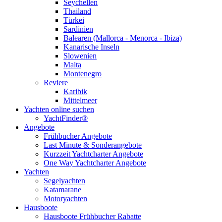
Seychellen
Thailand
Türkei
Sardinien
Balearen (Mallorca - Menorca - Ibiza)
Kanarische Inseln
Slowenien
Malta
Montenegro
Reviere
Karibik
Mittelmeer
Yachten online suchen
YachtFinder®
Angebote
Frühbucher Angebote
Last Minute & Sonderangebote
Kurzzeit Yachtcharter Angebote
One Way Yachtcharter Angebote
Yachten
Segelyachten
Katamarane
Motoryachten
Hausboote
Hausboote Frühbucher Rabatte