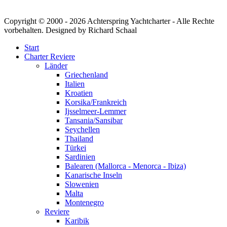
Copyright © 2000 -
2026 Achterspring Yachtcharter - Alle Rechte
vorbehalten. Designed by Richard Schaal
Start
Charter Reviere
Länder
Griechenland
Italien
Kroatien
Korsika/Frankreich
Ijsselmeer-Lemmer
Tansania/Sansibar
Seychellen
Thailand
Türkei
Sardinien
Balearen (Mallorca - Menorca - Ibiza)
Kanarische Inseln
Slowenien
Malta
Montenegro
Reviere
Karibik