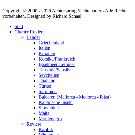
Copyright © 2000 -
2026 Achterspring Yachtcharter - Alle Rechte
vorbehalten. Designed by Richard Schaal
Start
Charter Reviere
Länder
Griechenland
Italien
Kroatien
Korsika/Frankreich
Ijsselmeer-Lemmer
Tansania/Sansibar
Seychellen
Thailand
Türkei
Sardinien
Balearen (Mallorca - Menorca - Ibiza)
Kanarische Inseln
Slowenien
Malta
Montenegro
Reviere
Karibik
Mittelmeer