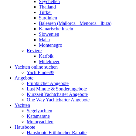
Seychellen
Thailand
Türkei
Sardinien
Balearen (Mallorca - Menorca - Ibiza)
Kanarische Inseln
Slowenien
Malta
Montenegro
Reviere
Karibik
Mittelmeer
Yachten online suchen
YachtFinder®
Angebote
Frühbucher Angebote
Last Minute & Sonderangebote
Kurzzeit Yachtcharter Angebote
One Way Yachtcharter Angebote
Yachten
Segelyachten
Katamarane
Motoryachten
Hausboote
Hausboote Frühbucher Rabatte