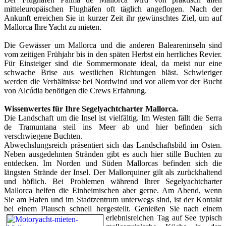
mitteleuropäischen Flughäfen oft täglich angeflogen. Nach der
Ankunft erreichen Sie in kurzer Zeit ihr gewünschtes Ziel, um auf
Mallorca Ihre Yacht zu mieten.
Die Gewässer um Mallorca und die anderen Baleareninseln sind
vom zeitigen Frühjahr bis in den späten Herbst ein herrliches Revier.
Für Einsteiger sind die Sommermonate ideal, da meist nur eine
schwache Brise aus westlichen Richtungen bläst. Schwieriger
werden die Verhältnisse bei Nordwind und vor allem vor der Bucht
von Alcúdia benötigen die Crews Erfahrung.
Wissenwertes für Ihre Segelyachtcharter Mallorca.
Die Landschaft um die Insel ist vielfältig. Im Westen fällt die Serra
de Tramuntana steil ins Meer ab und hier befinden sich
verschwiegene Buchten.
Abwechslungsreich präsentiert sich das Landschaftsbild im Osten.
Neben ausgedehnten Stränden gibt es auch hier stille Buchten zu
entdecken. Im Norden und Süden Mallorcas befinden sich die
längsten Strände der Insel. Der Mallorquiner gilt als zurückhaltend
und höflich. Bei Problemen während Ihrer Segelyachtcharter
Mallorca helfen die Einheimischen aber gerne. Am Abend, wenn
Sie am Hafen und im Stadtzentrum unterwegs sind, ist der Kontakt
bei einem Plausch schnell hergestellt.
Genießen Sie nach einem
erlebnisreichen Tag auf See typisch